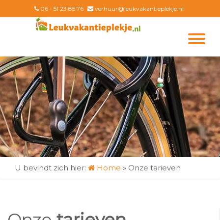
06 - 51 23 85 76
verhuur@leukvakantieplekje.nl
U bevindt zich hier:
Home
»
Onze tarieven
Onze
tarieven